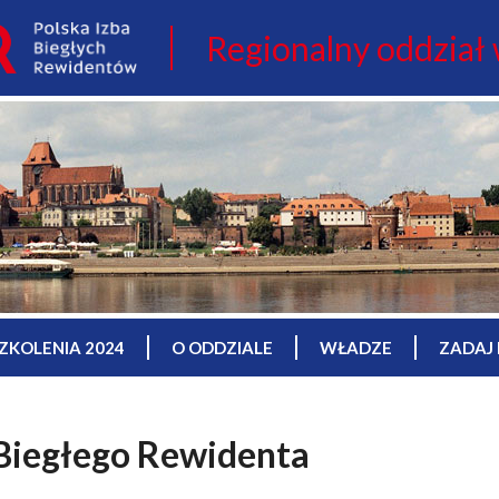
Regionalny oddział
ZKOLENIA 2024
O ODDZIALE
WŁADZE
ZADAJ 
 Biegłego Rewidenta