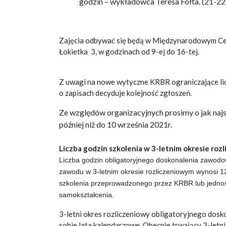
godzin – wykładowca Teresa Fołta. (21-22
Zajęcia odbywać się będą w Międzynarodowym Ce
Łokietka 3, w godzinach od 9-ej do 16-tej.
Z uwagi na nowe wytyczne KRBR ograniczające lic
o zapisach decyduje kolejność zgłoszeń.
Ze względów organizacyjnych prosimy o jak naj
później niż do 10 września 2021r.
Liczba godzin szkolenia w 3-letnim okresie ro
Liczba godzin obligatoryjnego doskonalenia zawodo
zawodu w 3-letnim okresie rozliczeniowym wynosi 1
szkolenia przeprowadzonego przez KRBR lub jedno
samokształcenia.
3-letni okres rozliczeniowy obligatoryjnego dos
sobie lata kalendarzowe. Obecnie trwający 3-letni