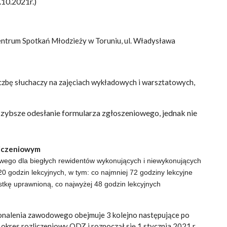
.10.2021r.)
ntrum Spotkań Młodzieży w Toruniu, ul. Władysława
zbę słuchaczy na zajęciach wykładowych i warsztatowych,
szybsze odesłanie formularza zgłoszeniowego, jednak nie
zliczeniowym
wego dla biegłych rewidentów wykonujących i niewykonujących
20 godzin lekcyjnych, w tym:
co najmniej 72 godziny lekcyjne
stkę uprawnioną,
co najwyżej 48 godzin lekcyjnych
konalenia zawodowego obejmuje 3 kolejno następujące po
 okres rozliczeniowy ODZ i rozpoczął się 1 stycznia 2021 r.,