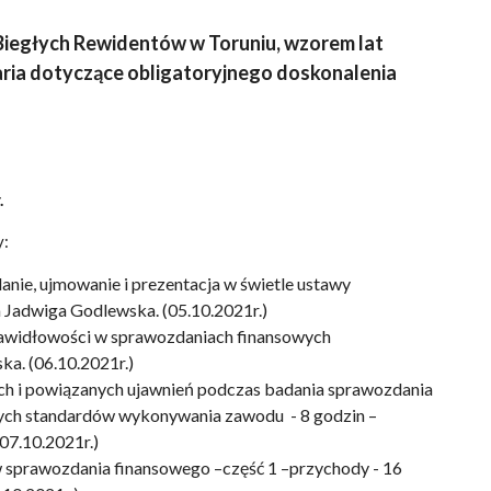
 Biegłych Rewidentów w Toruniu, wzorem lat
aria dotyczące obligatoryjnego doskonalenia
.
y:
anie, ujmowanie i prezentacja w świetle ustawy
 Jadwiga Godlewska. (05.10.2021r.)
rawidłowości w sprawozdaniach finansowych
a. (06.10.2021r.)
h i powiązanych ujawnień podczas badania sprawozdania
ch standardów wykonywania zawodu - 8 godzin –
(07.10.2021r.)
 sprawozdania finansowego –część 1 –przychody - 16